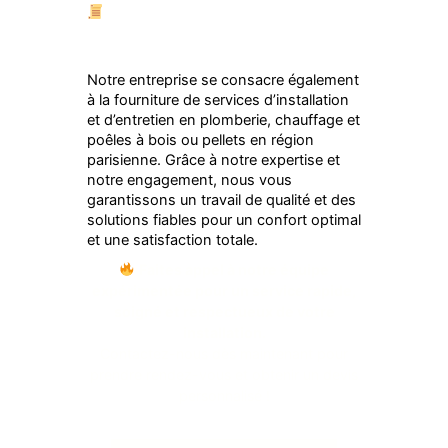
Intervention conforme aux normes
en vigueur avec certificat de
ramonage
Notre entreprise se consacre également
à la fourniture de services d’installation
et d’entretien en plomberie, chauffage et
poêles à bois ou pellets en région
parisienne. Grâce à notre expertise et
notre engagement, nous vous
garantissons un travail de qualité et des
solutions fiables pour un confort optimal
et une satisfaction totale.
Faites appel à notre équipe
expérimentée pour un service rapide,
soigné et respectueux de votre
installation.
Contactez-nous dès maintenant pour
prendre rendez-vous et obtenir un devis
personnalisé !