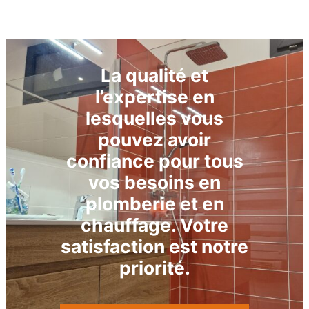
La qualité et
l’expertise en
lesquelles vous
pouvez avoir
confiance pour tous
vos besoins en
plomberie et en
chauffage. Votre
satisfaction est notre
priorité.